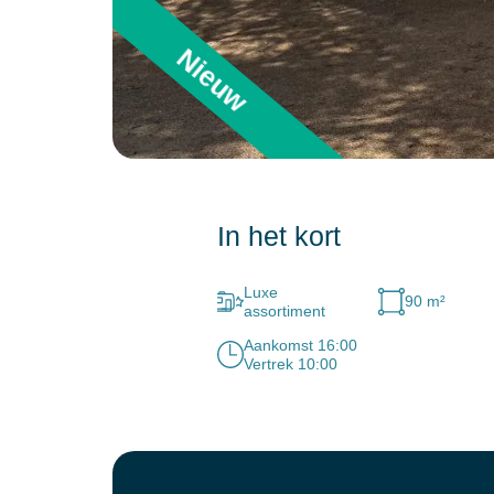
Nieuw
In het kort
Luxe
90 m²
assortiment
Aankomst 16:00
Vertrek 10:00