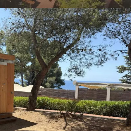
remium kampeerplaats met p
48 m² tot 90 m²