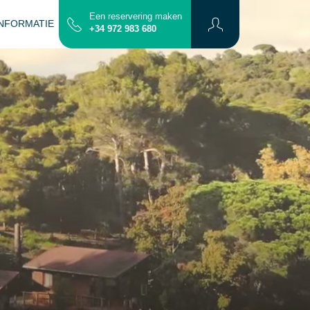
Een reservering maken
INFORMATIE
CONTACT
PLATTERGROND
+34 972 983 680