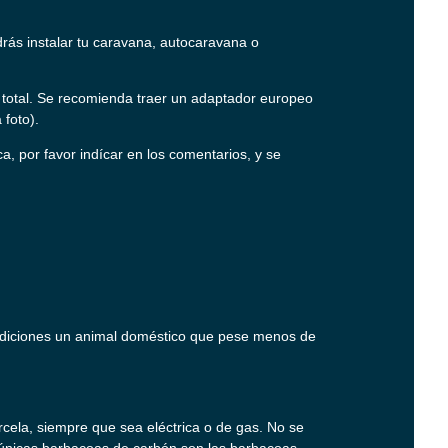
rás instalar tu caravana, autocaravana o
io total. Se recomienda traer un adaptador europeo
 foto).
a, por favor indícar en los comentarios, y se
diciones un animal doméstico que pese menos de
cela, siempre que sea eléctrica o de gas. No se
 únicas barbacoas de carbón son las barbacoas