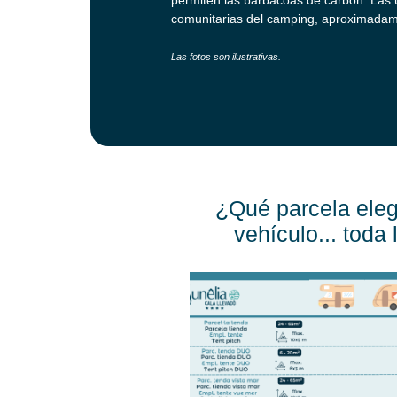
comunitarias del camping, aproximadament
Las fotos son ilustrativas.
¿Qué parcela eleg
vehículo... toda 