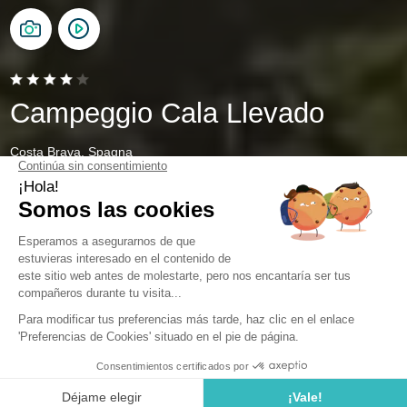
Campeggio Cala Llevado
Costa Brava, Spagna
Aperto da
28 marzo 2026
Al
1 novembre 2026
Indietro
Piazzola Premium con servizi igienici
privati (lunghezza massima 8 m) da
48 m² a 90 m²