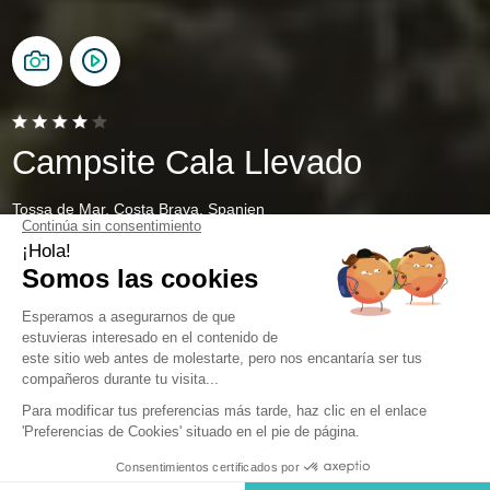
Campsite Cala Llevado
Tossa de Mar, Costa Brava, Spanien
Öffnen von
28. März 2026
Bis
1. November 2026
Zurück
Stellplatz Wohnmobil Premium mit
eigenem Sanitär (max 8 m lang) 48
m² a 90 m²