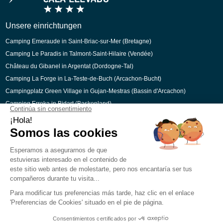
Niederländisch
Katalanisch
Unsere einrichtungen
Camping Emeraude in Saint-Briac-sur-Mer (Bretagne)
Camping Le Paradis in Talmont-Saint-Hilaire (Vendée)
Château du Gibanel in Argentat (Dordogne-Tal)
Camping La Forge in La-Teste-de-Buch (Arcachon-Bucht)
Campingplatz Green Village in Gujan-Mestras (Bassin d'Arcachon)
Camping Erreka in Bidart (Baskenland)
Sichere Bezahlung
Rechtliche Hinweise
Cookie-Einstellungen verwalten
Rekrutierung
Seitenverzeichnis