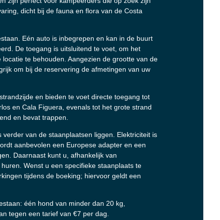
 zijn perfect voor kampeerders die op zoek zijn
ring, dicht bij de fauna en flora van de Costa
estaan. Eén auto is inbegrepen en kan in de buurt
d. De toegang is uitsluitend te voet, om het
e locatie te behouden. Aangezien de grootte van de
grijk om bij de reservering de afmetingen van uw
trandzijde en bieden te voet directe toegang tot
los en Cala Figuera, evenals tot het grote strand
lend en bevat trappen.
erder van de staanplaatsen liggen. Elektriciteit is
t wordt aanbevolen een Europese adapter en een
en. Daarnaast kunt u, afhankelijk van
 huren. Wenst u een specifieke staanplaats te
rkingen tijdens de boeking; hiervoor geldt een
estaan: één hond van minder dan 20 kg,
aan tegen een tarief van €7 per dag.