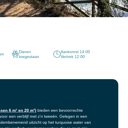
Dieren
Aankomst 14:00
nen
toegestaan
Vertrek 12:00
ssen 6 m² en 20 m²)
bieden een bevoorrechte
voor een verblijf met z’n tweeën. Gelegen in een
dembenemend uitzicht op het turquoise water van