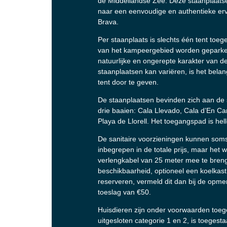
de Middellandse Zee. Deze staanplaatsen
naar een eenvoudige en authentieke erva
Brava.
Per staanplaats is slechts één tent toeg
van het kampeergebied worden geparkeer
natuurlijke en ongerepte karakter van d
staanplaatsen kan variëren, is het belan
tent door te geven.
De staanplaatsen bevinden zich aan de s
drie baaien: Cala Llevado, Cala d’En Car
Playa de Llorell. Het toegangspad is hel
De sanitaire voorzieningen kunnen soms v
inbegrepen in de totale prijs, maar he
verlengkabel van 25 meter mee te breng
beschikbaarheid, optioneel een koelkast
reserveren, vermeld dit dan bij de opme
toeslag van €50.
Huisdieren zijn onder voorwaarden toeg
uitgesloten categorie 1 en 2, is toegest