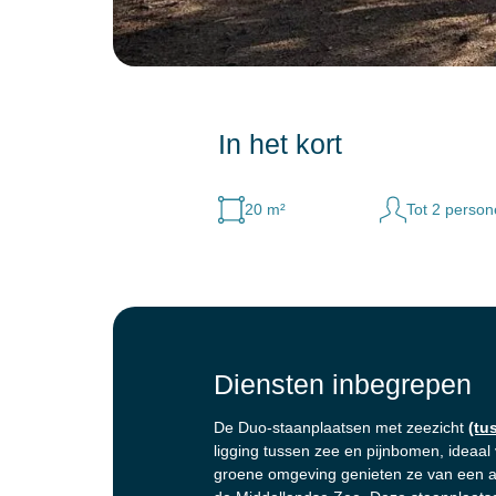
In het kort
20 m²
Tot 2 perso
Diensten inbegrepen
De Duo-staanplaatsen met zeezicht
(tu
ligging tussen zee en pijnbomen, ideaal 
groene omgeving genieten ze van een a