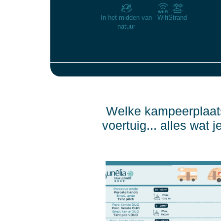
In het midden van
Wifi
Strand
natuur
Welke kampeerplaats
voertuig... alles wat 