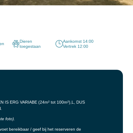
Dieren
Aankomst 14:00
nen
toegestaan
Vertrek 12:00
IS ERG VARIABE (24m² tot 100m²),L, DUS
.
te foto).
voet bereikbaar / geef bij het reserveren de