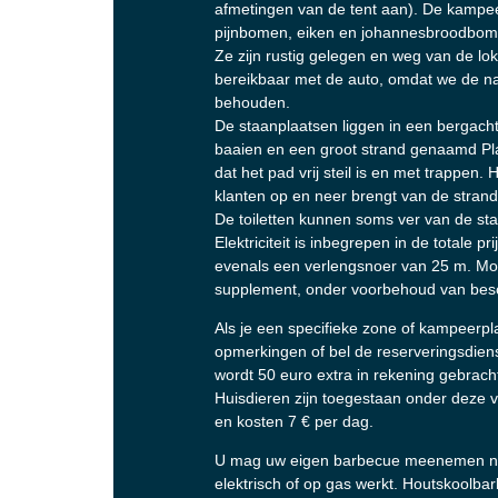
afmetingen van de tent aan). De kampee
pijnbomen, eiken en johannesbroodbo
Ze zijn rustig gelegen en weg van de lo
bereikbaar met de auto, omdat we de na
behouden.
De staanplaatsen liggen in een bergachti
baaien en een groot strand genaamd Pla
dat het pad vrij steil is en met trappen.
klanten op en neer brengt van de stra
De toiletten kunnen soms ver van de sta
Elektriciteit is inbegrepen in de totale
evenals een verlengsnoer van 25 m. Moge
supplement, onder voorbehoud van bes
Als je een specifieke zone of kampeerplaa
opmerkingen of bel de reserveringsdien
wordt 50 euro extra in rekening gebrach
Huisdieren zijn toegestaan onder deze 
en kosten 7 € per dag.
U mag uw eigen barbecue meenemen na
elektrisch of op gas werkt. Houtskoolba