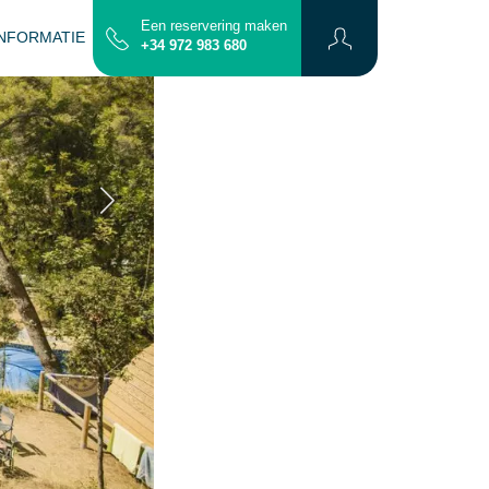
Een reservering maken
INFORMATIE
CONTACT
PLATTERGROND
+34 972 983 680