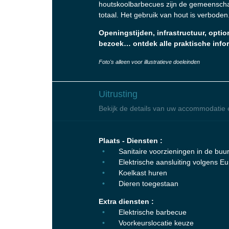
houtskoolbarbecues zijn de gemeenscha
totaal. Het gebruik van hout is verboden
Openingstijden, infrastructuur, optio
bezoek… ontdek alle praktische infor
Foto's alleen voor illustratieve doeleinden
Uitrusting
Bekijk de details van uw accommodatie 
Plaats - Diensten :
Sanitaire voorzieningen in de buur
Elektrische aansluiting volgens 
Koelkast huren
Dieren toegestaan
Extra diensten :
Elektrische barbecue
Voorkeurslocatie keuze