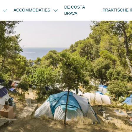
DE COSTA
N
ACCOMMODATIES
PRAKTISCHE 
BRAVA
t: 24m² tot 100m²