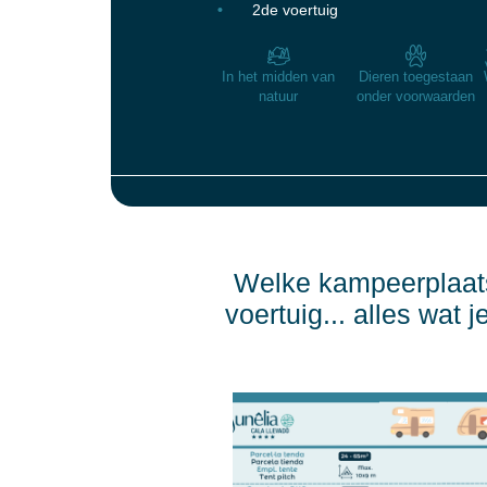
2de voertuig
In het midden van
Dieren toegestaan
natuur
onder voorwaarden
Welke kampeerplaats
voertuig... alles wat 