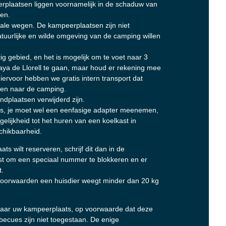
rplaatsen liggen voornamelijk in de schaduw van
men.
kale wegen. De kampeerplaatsen zijn niet
tuurlijke en wilde omgeving van de camping willen
g gebied, en het is mogelijk om te voet naar 3
ya de Llorell te gaan, maar houd er rekening mee
 Hiervoor hebben we gratis intern transport dat
nden naar de camping.
ndplaatsen verwijderd zijn.
 prijs, je moet wel een eenfasige adapter meenemen,
lijkheid tot het huren van een koelkast in
chikbaarheid.
ts wilt reserveren, schrijf dit dan in de
st om een speciaal nummer te blokkeren en er
t.
voorwaarden een huisdier weegt minder dan 20 kg
ar uw kampeerplaats, op voorwaarde dat deze
rbecues zijn niet toegestaan. De enige