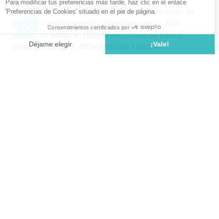
Du 23/10/2025 au 31/12/2025, vous avez le choix de
meilleurs emplacements ! Pour votre séjour 2026
profitez de
jusqu'à
-15% de réduction en basse
saison
et
jusqu'à -10% en haute saison
*.
Basse saison :
-15% à partir de 3 nuits du 28/03/2026 au
19/06/2026.
-15% à partir de 3 nuits du 29/08/2026 au
01/11/2026
Moyenne saison :
10% à partir de 3 nuits du 20/06/2026 au
31/07/2026
Haute saison :
-5% à partir de 7 nuits du 01/08/2026 au
28/08/2026