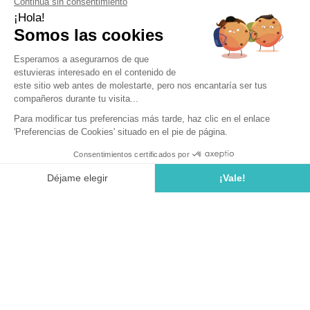
Ouvert du
28 mars 2026
au
1 novembre 2026
La Costa Brava en camping car
Vous souhaitez longer la Costa Brava en toute liberté, découvrir les
criques cachées et vous arrêter où bon vous semble dans des
aires adaptées, confortables et sécurisées ? Partez explorer la
Costa Brava en camping-car depuis notre
camping de Tossa de
Mar
.
Quel emplacement choisir ? Dimensions,
type de véhicule... tout savoir dans notre
guide :