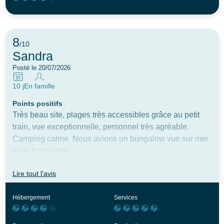
8
/10
Sandra
Posté le 20/07/2026
10 j
En famille
Points positifs
Très beau site, plages très accessibles grâce au petit
train, vue exceptionnelle, personnel très agréable.
Camping calme. Nous avions un bungalow vue sur mer
juste formidable.
Axe d'amélioration
Lire tout l'avis
Au vue de la taille du camping la piscine est très petite
et celle des tous petits n’est vraiment pas adaptée en
Hébergement
Services
terme de taille mais la proximité de la plage fait que cela
reste un détail. Il y a vraiment très très peu de machine à