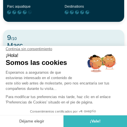
Parc aquatique
Destinations
9
/10
Marc
Posté le 16/07/2026
5 j
Avec votre conjoint(e)
Points positifs
la jolie crique le beau temp les animation surtout les
danseuses flamenco le petit train le barbecu pour
grillade la piscine
Axe d'amélioration
mettre des assenceur lapicsine pas assez de transat
Services
Parc aquatique