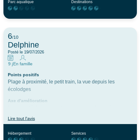
Parc aquatique
Destinations
6
/10
Delphine
Posté le 19/07/2026
9 j
En famille
Points positifs
Plage à proximité, le petit train, la vue depuis les
écolodges
Axe d'amélioration
La propreté du logement pour la seconde année
consécutive (mauvaise odeur dans les placards,
Lire tout l'avis
moisissures sur la vaisselle que j’ai dû laver
intégralement avant de pouvoir m’en servi, le panier à
Hébergement
Services
salade dégageait une puanteur) il serait convenable de