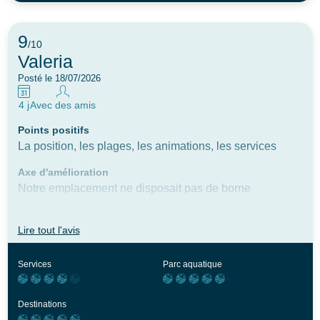
9
/10
Valeria
Posté le 18/07/2026
4 j
Avec des amis
Points positifs
La position, les plages, les animations, les services
Axe d'amélioration
Notre emplacement ne disposait pas de borne
électrique. Nous avions demandé qu'une rallonge soit
mise à notre disposition, mais elle n'était pas là à notre
Lire tout l'avis
arrivée. Comme nous sommes arrivés après 19h, seul le
gardien était présent et il ne savait pas vraiment qui
Services
Parc aquatique
contacter. Rien de grave, juste une petite inattention.
Destinations