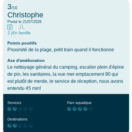
faudrait prévoir du personnel pour le nettoyage. En
3
/10
presque 3 semaines de location on n'a jamais vu du
Christophe
personnel ramasser les différents déchets. Pour les
Posté le 21/07/2026
chalets prestige, un brisé vue entre les chalets
permettrait de conserver un peu d'intimité.le petit train,
2 j
En famille
très pratique pour aller à la plage principale mais pas
Points positifs
toujours écologique : grosse odeur de carburant. Bien
Proximité de la plage, petit train quand il fonctionne
signaler que l'accès à la ville de Tossa est difficile à
Axe d'amélioration
pied.
Le nettoyage général du camping, escalier plein d'épine
de pin, les sanitaires, la vue mer emplacement 90 qui
est plutôt de merde, le service de réception, nous avons
entendu 45 min!
Services
Parc aquatique
Destinations