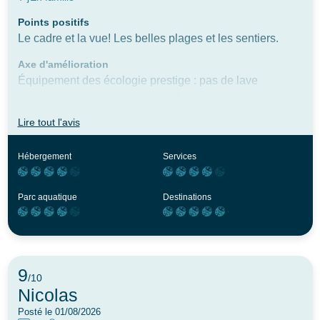
Points positifs
Le cadre et la vue! Les belles plages et les sentiers.
Axe d'amélioration
Équipement des écologie prestige : pas de lave
vaisselle, peu de vaisselle et d'équipement pour le prix,
pas d'éclairage dans les allées, machine à laver à
Lire tout l'avis
installer à l'entrée ; les sanitaires sont très loin pour
laver le linge. Le camping n'est pas très propre dans les
Hébergement
Services
allées ; papiers, déchets... piscine pas très propre et
sanitaires nom plus.
Parc aquatique
Destinations
9
/10
Nicolas
Posté le 01/08/2026