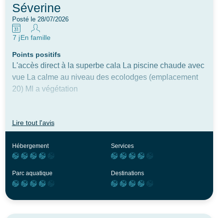
Séverine
Posté le 28/07/2026
7 j
En famille
Points positifs
L'accès direct à la superbe cala La piscine chaude avec
vue La calme au niveau des ecolodges (emplacement
20) Ml a végétation
Axe d'amélioration
Diminuer les prix du supermercado Améliorer la place
Lire tout l'avis
d'animation (pas assez classe/cosy) Limiter les bruits de
voiture et circulation (horrible a emplacement 31)
Hébergement
Services
Vérifier la quantité de vaisselle dispo
Parc aquatique
Destinations