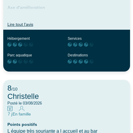
Axe d'amélioration
Piscine un peu plus grande et où on à pied. Un service
pour décharger les bagages. La propreté et l'entretien
Lire tout l'avis
du mobil home (fenêtre qui ne s'ouvre pas, store cassé,
poussière sous les lits, equipement manquant),linge de
Hébergement
Services
lit et serviettes tachées.
Parc aquatique
Destinations
8
/10
Christelle
Posté le 03/08/2026
7 j
En famille
Points positifs
L équipe très souriante a l accueil et au bar