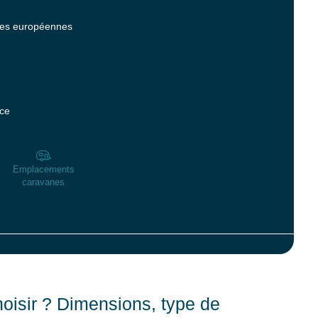
mes européennes
ce
Emplacements
caravanes
isir ? Dimensions, type de