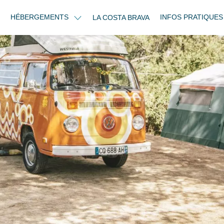
HÉBERGEMENTS
INFOS PRATIQUE
LA COSTA BRAVA
n (5 m de long): 35m² à 54m