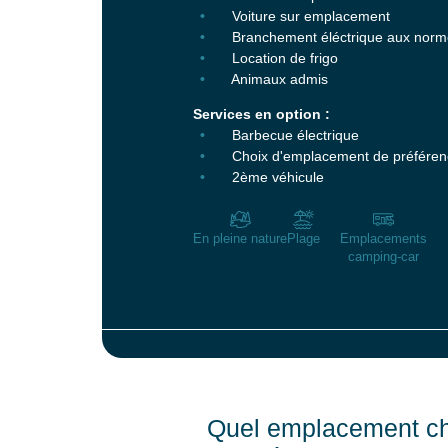
Voiture sur emplacement
Branchement éléctrique aux nor
Location de frigo
Animaux admis
Services en option :
Barbecue électrique
Choix d'emplacement de préféren
2ème véhicule
En pleine nature
Plage
Emplacements
camping-car
Quel emplacement cho