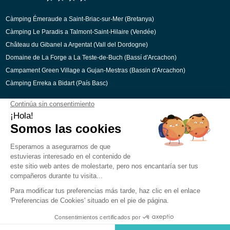
Holandès
Càmping Émeraude a Saint-Briac-sur-Mer (Bretanya)
Càmping Le Paradis a Talmont-Saint-Hilaire (Vendée)
Château du Gibanel a Argentat (Vall del Dordogne)
Domaine de La Forge a La Teste-de-Buch (Bassí d'Arcachon)
Campament Green Village a Gujan-Mestras (Bassin d'Arcachon)
Càmping Erreka a Bidart (País Basc)
Pagaments segurs
Mencions legals
Preferències de Cookies
Recrutament
Plànol del lloc