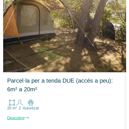
Parcel·la per a tenda DUE (accés a peu):
6m² a 20m²
20 m²
2
Autoritzat
Descobrir