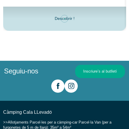
Descobrir !
Seguiu-nos
Inscriure’s al butlletí
Càmping Cala LLevadо́
Allotjaments
Parcel·les per a càmping-car
Parcel·la Van (per a
furgonetes de 5 m de llarg): 35m² a 54m²