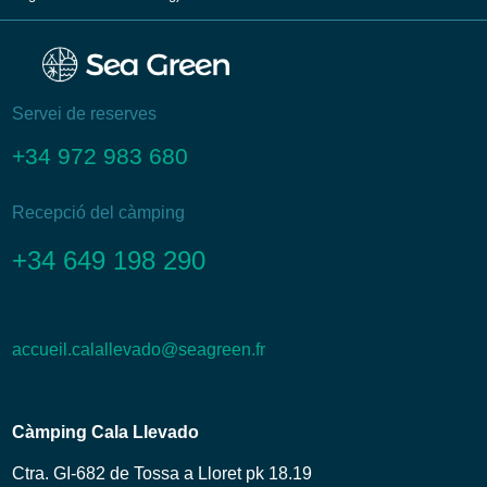
Servei de reserves
+34 972 983 680
Recepció del càmping
+34 649 198 290
accueil.calallevado@seagreen.fr
Càmping Cala Llevado
Ctra. GI-682 de Tossa a Lloret pk 18.19