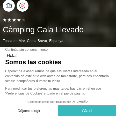
Càmping Cala Llevado
Tossa de Mar, Costa Brava, Espanya
Obert del
28 de març de 2026
al
1 de novembre de 2026
Lloguers de vacances a la Costa
Brava
Benvinguts a
Cala Llevado
, la destinació perfecta per a
unes
vacances assolellades
. Situat a la
Costa Brava
a
Tossa de Mar
, aquest magnífic
càmping espanyol
està
preparat per acollir-vos amb els seus
equipaments de luxe
i les seves
vistes espectaculars
. Tant si busqueu una