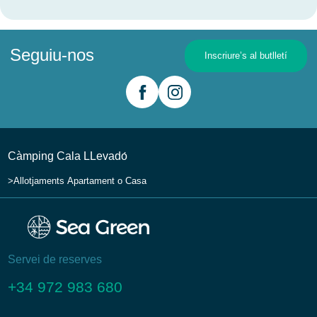
Seguiu-nos
Inscriure’s al butlletí
Càmping Cala LLevadо́
Allotjaments
Apartament o Casa
Servei de reserves
+34 972 983 680