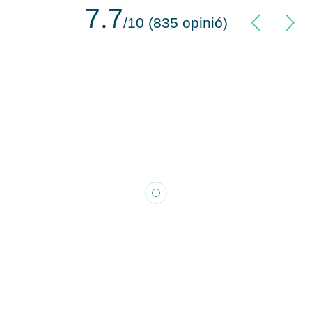
7.7
/10 (835 opinió)