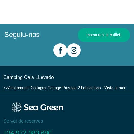
Seguiu-nos
Inscriure’s al butlletí
Càmping Cala LLevadо́
Allotjaments
Cottages
Cottage Prestige 2 habitacions - Vista al mar
Servei de reserves
+34 972 983 680