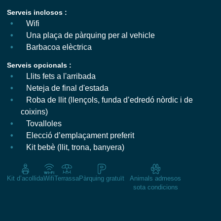
Serveis inclosos :
Wifi
Una plaça de pàrquing per al vehicle
Barbacoa elèctrica
Serveis opcionals :
Llits fets a l'arribada
Neteja de final d'estada
Roba de llit (llençols, funda d’edredó nòrdic i de
coixins)
Tovalloles
Elecció d’emplaçament preferit
Kit bebè (llit, trona, banyera)
Kit d’acollida
Wifi
Terrassa
Pàrquing gratuït
Animals admesos
sota condicions