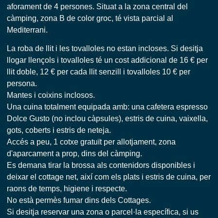
aforament de 4 persones. Situat a la zona central del
càmping, zona B de color groc, té vista parcial al
Mediterrani.
La roba de llit i les tovalloles no estan incloses. Si desitja
llogar llençols i tovalloles té un cost addicional de 16 € per
llit doble, 12 € per cada llit senzill i tovalloles 10 € per
persona.
Mantes i coixins inclosos.
Una cuina totalment equipada amb: una cafetera espresso
Dolce Gusto (no inclou càpsules), estris de cuina, vaixella,
gots, coberts i estris de neteja.
Accés a peu, 1 cotxe gratuït per allotjament, zona
d'aparcament a prop, dins del càmping.
Es demana tirar la brossa als contenidors disponibles i
deixar el cottage net, així com els plats i estris de cuina, per
raons de temps, higiene i respecte.
No està permès fumar dins dels Cottages.
Si desitja reservar una zona o parcel·la específica, si us