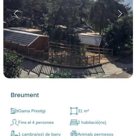
Breument
Gama Prestigi
31 m²
Fins el 4 persones
2 habitació(ns)
1 cambra(es) de bany
Animals permesos