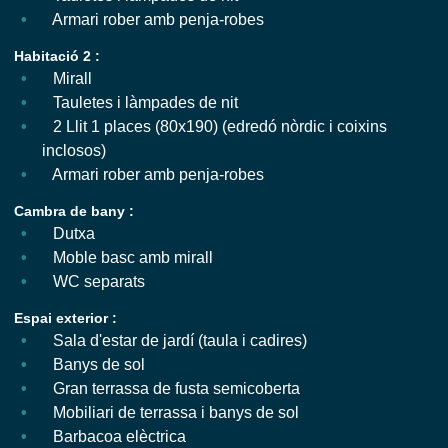
Armari rober amb penja-robes
Habitació 2 :
Mirall
Tauletes i làmpades de nit
2 Llit 1 places (80x190) (edredó nòrdic i coixins
inclosos)
Armari rober amb penja-robes
Cambra de bany :
Dutxa
Moble basc amb mirall
WC separats
Espai exterior :
Sala d'estar de jardí (taula i cadires)
Banys de sol
Gran terrassa de fusta semicoberta
Mobiliari de terrassa i banys de sol
Barbacoa elèctrica