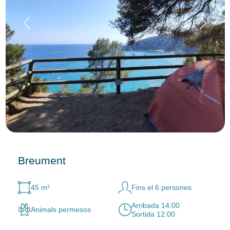
Breument
45 m²
Fins el 6 persones
Arribada 14:00
Animals permesos
Sortida 12:00