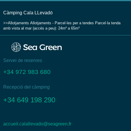
Càmping Cala LLevadо́
Allotjaments
Allotjaments - Parcel·les per a tendes
Parcel·la tenda
amb vista al mar (accés a peu): 24m² a 65m²
Servei de reserves
+34 972 983 680
Recepció del càmping
+34 649 198 290
accueil.calallevado@seagreen.fr