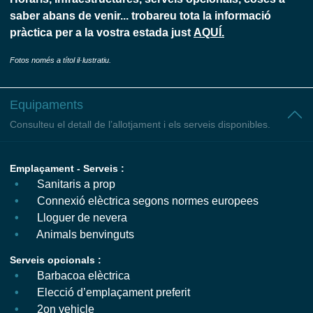
saber abans de venir... trobareu tota la informació
pràctica per a la vostra estada just
AQUÍ.
Fotos només a títol il·lustratiu.
Equipaments
Consulteu el detall de l’allotjament i els serveis disponibles.
Emplaçament - Serveis :
Sanitaris a prop
Connexió elèctrica segons normes europees
Lloguer de nevera
Animals benvinguts
Serveis opcionals :
Barbacoa elèctrica
Elecció d’emplaçament preferit
2on vehicle