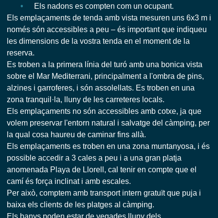
Els nadons es compten com un ocupant.
Els emplaçaments de tenda amb vista mesuren uns 6x3 m i
només són accessibles a peu – és important que indiqueu
les dimensions de la vostra tenda en el moment de la
reserva.
Es troben a la primera línia del turó amb una bonica vista
sobre el Mar Mediterrani, principalment a l'ombra de pins,
alzines i garroferes, i són assolellats. Es troben en una
zona tranquil·la, lluny de les carreteres locals.
Els emplaçaments no són accessibles amb cotxe, ja que
volem preservar l'entorn natural i salvatge del càmping, per
la qual cosa haureu de caminar fins allà.
Els emplaçaments es troben en una zona muntanyosa, i és
possible accedir a 3 cales a peu i a una gran platja
anomenada Playa de Llorell, cal tenir en compte que el
camí és força inclinat i amb escales.
Per això, comptem amb transport intern gratuït que puja i
baixa els clients de les platges al càmping.
Els banys poden estar de vegades lluny dels