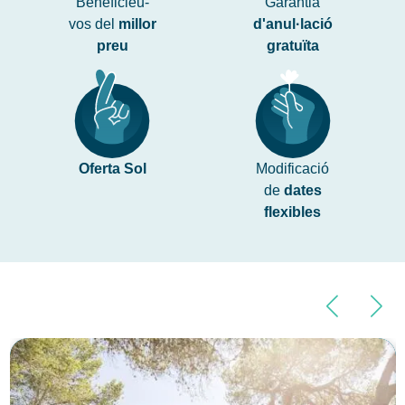
Beneficieu-
Garantia
vos del
millor
d'anul·lació
preu
gratuïta
Oferta Sol
Modificació
de
dates
flexibles