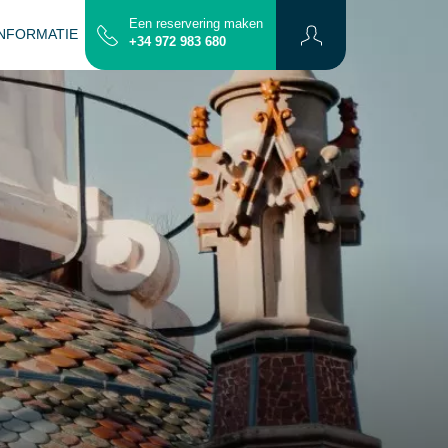
Een reservering maken
INFORMATIE
CONTACT
PLATTERGROND
+34 972 983 680