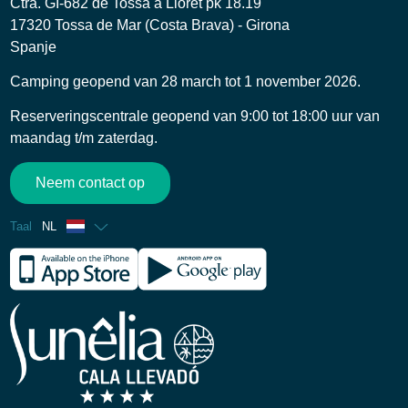
Ctra. GI-682 de Tossa a Lloret pk 18.19
17320 Tossa de Mar (Costa Brava) - Girona
Spanje
Camping geopend van 28 march tot 1 november 2026.
Reserveringscentrale geopend van 9:00 tot 18:00 uur van
maandag t/m zaterdag.
Neem contact op
Taal
NL
Frans
Engels
Spaans
Duits
Italiaans