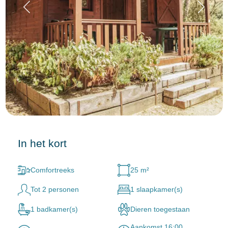
In het kort
Comfortreeks
25 m²
Tot 2 personen
1 slaapkamer(s)
1 badkamer(s)
Dieren toegestaan
Aankomst 16:00