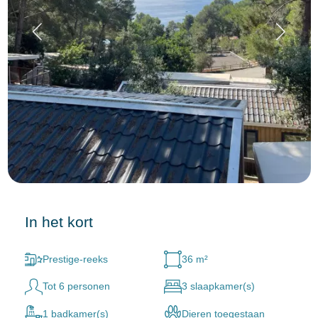
In het kort
Prestige-reeks
36 m²
Tot 6 personen
3 slaapkamer(s)
1 badkamer(s)
Dieren toegestaan