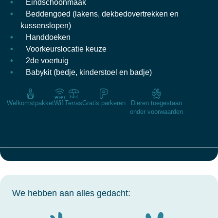
Eindschoonmaak
Beddengoed (lakens, dekbedovertrekken en
kussenslopen)
Handdoeken
Voorkeurslocatie keuze
2de voertuig
Babykit (bedje, kinderstoel en badje)
Welkomstpakket
Wifi
Terras
Gratis parkeren
Dieren toegestaan
onder voorwaarden
We hebben aan alles gedacht: