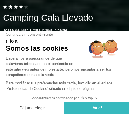
Camping Cala Llevado
Tossa de Mar, Costa Brava, Spanje
Open van
28 maart 2026
Tot
1 november 2026
Camping op 15 km van Blanes
Zin in een gezinsvakantie aan de Middellandse Zee?
Sea Green Cala Llevado opent zijn beboste domein
tussen zee en bergen voor u. Onze camping nabij
Blanes biedt een 4-sterrenverblijf aan de Costa Brava in
Spanje, dicht bij fijne zandstranden en wilde baaien.
Met directe toegang tot het strand heeft ons
etablissement hoogwaardige accommodaties
geselecteerd voor 2 tot 8 personen, uitgerust met een