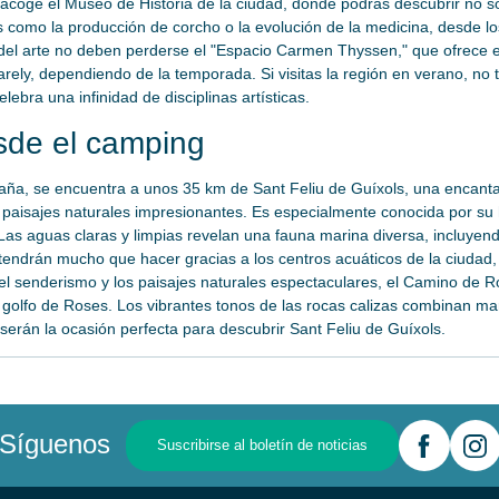
acoge el Museo de Historia de la ciudad, donde podrás descubrir no so
como la producción de corcho o la evolución de la medicina, desde los
del arte no deben perderse el "Espacio Carmen Thyssen," que ofrece e
ly, dependiendo de la temporada. Si visitas la región en verano, no te
lebra una infinidad de disciplinas artísticas.
esde el camping
ña, se encuentra a unos 35 km de Sant Feliu de Guíxols, una encantad
 paisajes naturales impresionantes. Es especialmente conocida por su
. Las aguas claras y limpias revelan una fauna marina diversa, incluyend
endrán mucho que hacer gracias a los centros acuáticos de la ciudad,
l senderismo y los paisajes naturales espectaculares, el Camino de Ro
 golfo de Roses. Los vibrantes tonos de las rocas calizas combinan mar
erán la ocasión perfecta para descubrir Sant Feliu de Guíxols.
Síguenos
Suscribirse al boletín de noticias