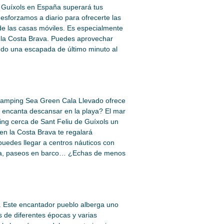
e Guíxols en España superará tus
esforzamos a diario para ofrecerte las
de las casas móviles. Es especialmente
n la Costa Brava. Puedes aprovechar
endo una escapada de último minuto al
l camping Sea Green Cala Llevado ofrece
e encanta descansar en la playa? El mar
ing cerca de Sant Feliu de Guíxols un
 en la Costa Brava te regalará
uedes llegar a centros náuticos con
agua, paseos en barco… ¿Echas de menos
e. Este encantador pueblo alberga uno
s de diferentes épocas y varias