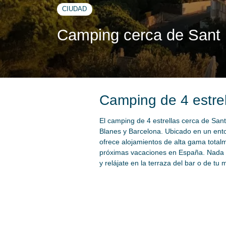
CIUDAD
Camping cerca de Sant 
Camping de 4 estrel
El camping de 4 estrellas cerca de Sant 
Blanes y Barcelona. Ubicado en un ento
ofrece alojamientos de alta gama total
próximas vacaciones en España. Nada en 
y relájate en la terraza del bar o de t