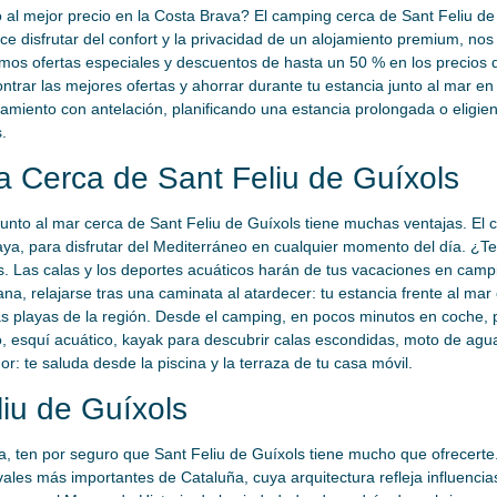
 al mejor precio en la Costa Brava? El camping cerca de Sant Feliu d
e disfrutar del confort y la privacidad de un alojamiento premium, nos 
os ofertas especiales y descuentos de hasta un 50 % en los precios 
rar las mejores ofertas y ahorrar durante tu estancia junto al mar e
ojamiento con antelación, planificando una estancia prolongada o eligi
.
a Cerca de Sant Feliu de Guíxols
junto al mar cerca de Sant Feliu de Guíxols tiene muchas ventajas. E
aya, para disfrutar del Mediterráneo en cualquier momento del día. ¿T
. Las calas y los deportes acuáticos harán de tus vacaciones en camp
na, relajarse tras una caminata al atardecer: tu estancia frente al mar
 playas de la región. Desde el camping, en pocos minutos en coche, p
eo, esquí acuático, kayak para descubrir calas escondidas, moto de 
r: te saluda desde la piscina y la terraza de tu casa móvil.
iu de Guíxols
ura, ten por seguro que Sant Feliu de Guíxols tiene mucho que ofrecert
les más importantes de Cataluña, cuya arquitectura refleja influencia