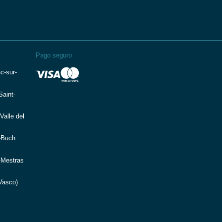
Pago seguro
c-sur-
aint-
Valle del
-Buch
-Mestras
Vasco)