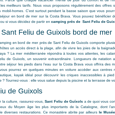
es. Parce que chaque vacancier mérite de jouir du confort et de l’in
 les meilleurs tarifs. Nous vous proposons régulièrement des offres 
s mobil-homes. C’est surtout pendant la basse saison que vous pourr
éjour en bord de mer sur la Costa Brava. Vous pouvez bénéficier de 
 ou si vous décidez de partir en
camping près de Sant Feliu de Guix
Sant Feliu de Guixols bord de mer
amping en bord de mer près de Sant Feliu de Guixols comporte plus
hôtes un accès direct à la plage, afin de vivre les joies de la baign
laya ? La mer méditerranée répondra à toutes vos attentes, les cala
u de Guixols, un souvenir extraordinaire. Longueurs de natation a
tre séjour les pieds dans l’eau sur la Costa Brava vous offrira des 
, vous pourrez en quelques minutes en voiture accéder aux centres 
nautique, kayak idéal pour découvrir les criques inaccessibles à pie
Tournez-vous : elle vous salue depuis la piscine et la terrasse de v
iu de Guixols
r la culture, rassurez-vous,
Sant Feliu de Guíxols
a de quoi vous cont
ieux du Moyen âge les plus importants de la Catalogne, dont l’arch
de diverses restaurations. Ce monastère abrite par ailleurs
le Musée 