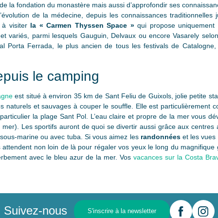
e de la fondation du monastère mais aussi d’approfondir ses connaissanc
l’évolution de la médecine, depuis les connaissances traditionnelles 
 à visiter
la « Carmen Thyssen Space »
qui propose uniquement d
 et variés, parmi lesquels Gauguin, Delvaux ou encore Vasarely selon
al Porta Ferrada, le plus ancien de tous les festivals de Catalogne, 
depuis le camping
agne
est situé à environ 35 km de Sant Feliu de Guixols, jolie petite st
 naturels et sauvages à couper le souffle. Elle est particulièrement
 particulier la plage Sant Pol. L’eau claire et propre de la mer vous d
e mer). Les sportifs auront de quoi se divertir aussi grâce aux centres 
 sous-marine ou avec tuba. Si vous aimez les
randonnées
et les vues
attendent non loin de là pour régaler vos yeux le long du magnifique 
erbement avec le bleu azur de la mer. Vos
vacances sur la Costa Bra
Suivez-nous
S'inscrire à la newsletter