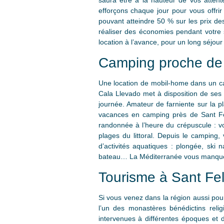
saura être à la hauteur de vos attent
efforçons chaque jour pour vous offrir
pouvant atteindre 50 % sur les prix de
réaliser des économies pendant votre s
location à l’avance, pour un long séjour
Camping proche de 
Une location de mobil-home dans un c
Cala Llevado met à disposition de ses 
journée. Amateur de farniente sur la p
vacances en camping près de Sant Feli
randonnée à l’heure du crépuscule : vo
plages du littoral. Depuis le camping
d’activités aquatiques : plongée, ski 
bateau… La Méditerranée vous manque ? 
Tourisme à Sant Fel
Si vous venez dans la région aussi pou
l’un des monastères bénédictins relig
intervenues à différentes époques et 