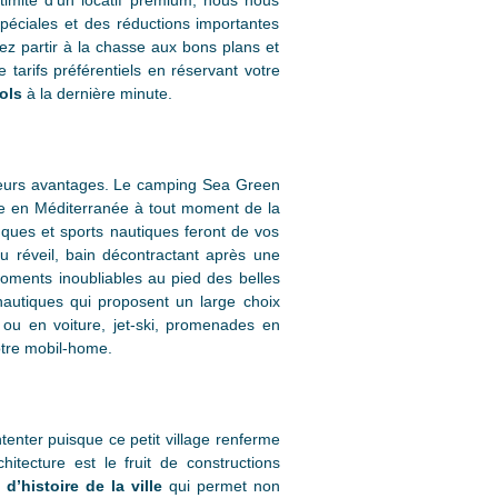
timité d’un locatif premium, nous nous
spéciales et des réductions importantes
ez partir à la chasse aux bons plans et
tarifs préférentiels en réservant votre
ols
à la dernière minute.
ieurs avantages. Le camping Sea Green
ade en Méditerranée à tout moment de la
nques et sports nautiques feront de vos
u réveil, bain décontractant après une
moments inoubliables au pied des belles
nautiques qui proposent un large choix
d ou en voiture, jet-ski, promenades en
otre mobil-home.
enter puisque ce petit village renferme
itecture est le fruit de constructions
d’histoire de la ville
qui permet non