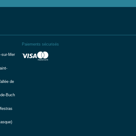
Paiements sécurisés
-sur-Mer
int-
allée de
-de-Buch
Mestras
Basque)