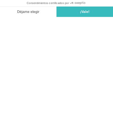
Afmetingen, type voertuig... alles wat je
moet weten vind je in onze gids: