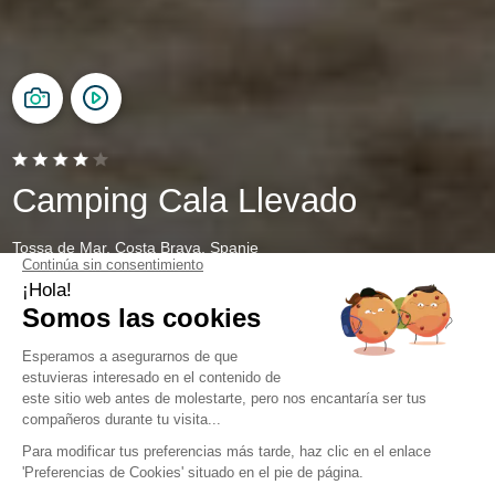
Camping Cala Llevado
Tossa de Mar, Costa Brava, Spanje
Open van
28 maart 2026
Tot
1 november 2026
Verhuur van caravanplaatsen
Welke kampeerplaats kies je?