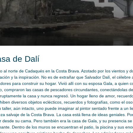
casa de Dalí
o al norte de Cadaqués en la Costa Brava. Azotado por los vientos y d
tación y la inspiración. No es de extrañar que Salvador Dalí, el célebre 
ores para construir su hogar. Vivió allí con su esposa Gala, a quien c
empo, compraron las casas de pescadores circundantes, conectándolas 
bruptamente la casa y nunca regresó. Un hogar lleno de amor, recuerd
iben diversos objetos eclécticos, recuerdos y fotografías, como el oso 
u taller, aún intacto, uno puede imaginar al pintor sentado frente a un 
eza salvaje de la Costa Brava. La casa está llena de ideas geniales. Por
 desde su cama. Pero también era la casa de Gala, y su presencia se s
inante. Dentro de los muros se encuentran el patio, la piscina y sus en