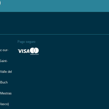
Pago seguro
c-sur-
aint-
Valle del
-Buch
-Mestras
Vasco)