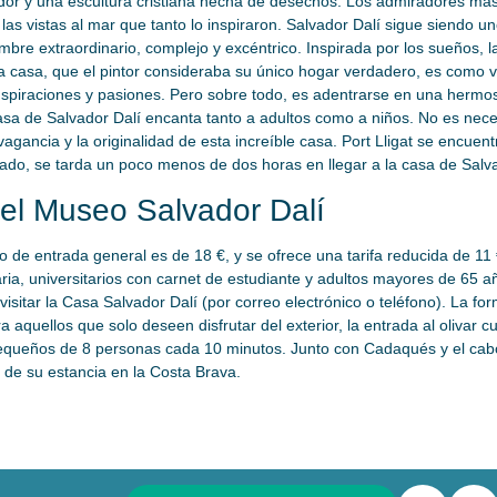
dor y una escultura cristiana hecha de desechos. Los admiradores más 
as vistas al mar que tanto lo inspiraron. Salvador Dalí sigue siendo un
hombre extraordinario, complejo y excéntrico. Inspirada por los sueños, l
ta casa, que el pintor consideraba su único hogar verdadero, es como v
inspiraciones y pasiones. Pero sobre todo, es adentrarse en una hermos
sa de Salvador Dalí encanta tanto a adultos como a niños. No es neces
vagancia y la originalidad de esta increíble casa. Port Lligat se encuent
do, se tarda un poco menos de dos horas en llegar a la casa de Salva
del Museo Salvador Dalí
cio de entrada general es de 18 €, y se ofrece una tarifa reducida de 11 
ia, universitarios con carnet de estudiante y adultos mayores de 65 añ
 visitar la Casa Salvador Dalí (por correo electrónico o teléfono). La fo
a aquellos que solo deseen disfrutar del exterior, la entrada al olivar c
pequeños de 8 personas cada 10 minutos. Junto con Cadaqués y el cabo
e su estancia en la Costa Brava.