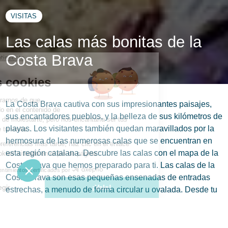
VISITAS
Las calas más bonitas de la
Costa Brava
La Costa Brava cautiva con sus impresionantes paisajes,
sus encantadores pueblos, y la belleza de sus kilómetros de
playas. Los visitantes también quedan maravillados por la
hermosura de las numerosas calas que se encuentran en
esta región catalana. Descubre las calas con el mapa de la
Costa Brava que hemos preparado para ti. Las calas de la
Costa Brava son esas pequeñas ensenadas de entradas
estrechas, a menudo de forma circular u ovalada. Desde tu
camping frente al mar en la Costa Brava, estarás en una
ubicación ideal para explorar todas las calas cercanas. Los
aficionados al nudismo también pueden encontrar playas