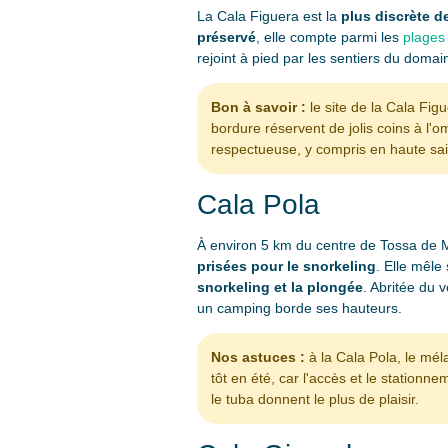
La Cala Figuera est la
plus discrète d
préservé
, elle compte parmi les
plages 
rejoint à pied par les sentiers du doma
Bon à savoir :
le site de la Cala Fig
bordure réservent de jolis coins à l'om
respectueuse, y compris en haute sa
Cala Pola
À environ 5 km du centre de Tossa de Ma
prisées pour le snorkeling
. Elle mêle
snorkeling et la plongée
. Abritée du v
un camping borde ses hauteurs.
Nos astuces :
à la Cala Pola, le mél
tôt en été, car l'accès et le stationn
le tuba donnent le plus de plaisir.