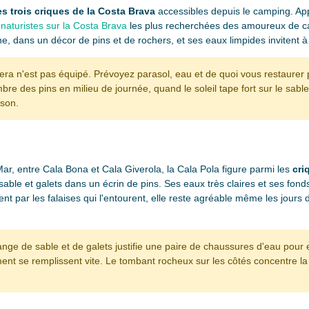
es trois criques de la Costa Brava
accessibles depuis le camping. Ap
naturistes sur la Costa Brava
les plus recherchées des amoureux de ca
ine, dans un décor de pins et de rochers, et ses eaux limpides invitent
uera n'est pas équipé. Prévoyez parasol, eau et de quoi vous restaurer 
bre des pins en milieu de journée, quand le soleil tape fort sur le sable
ison.
r, entre Cala Bona et Cala Giverola, la Cala Pola figure parmi les
cri
 sable et galets dans un écrin de pins. Ses eaux très claires et ses fon
ent par les falaises qui l'entourent, elle reste agréable même les jours d
ange de sable et de galets justifie une paire de chaussures d'eau pour 
ement se remplissent vite. Le tombant rocheux sur les côtés concentre la