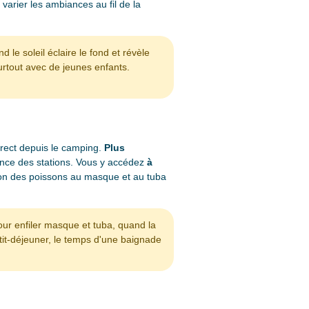
 varier les ambiances au fil de la
e soleil éclaire le fond et révèle
urtout avec de jeunes enfants.
irect depuis le camping.
Plus
uence des stations. Vous y accédez
à
tion des poissons au masque et au tuba
our enfiler masque et tuba, quand la
tit-déjeuner, le temps d'une baignade