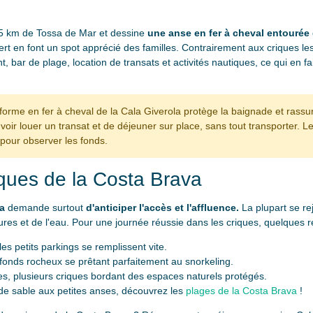
à 5 km de Tossa de Mar et dessine
une anse en fer à cheval entourée
ert en font un spot apprécié des familles. Contrairement aux criques le
 bar de plage, location de transats et activités nautiques, ce qui en f
forme en fer à cheval de la Cala Giverola protège la baignade et rassur
ir louer un transat et de déjeuner sur place, sans tout transporter. 
pour observer les fonds.
iques de la Costa Brava
a
demande surtout
d'anticiper l'accès et l'affluence.
La plupart se rej
es et de l'eau. Pour une journée réussie dans les criques, quelques ré
 les petits parkings se remplissent vite.
fonds rocheux se prêtant parfaitement au snorkeling.
s, plusieurs criques bordant des espaces naturels protégés.
de sable aux petites anses, découvrez les
plages de la Costa Brava
!