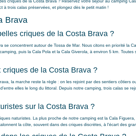
 des criques de la Costa Brava ? Réservez votre séjour au camping Cal
 à trois calas préservées, et plongez dès le petit matin !
a Brava
belles criques de la Costa Brava ?
a se concentrent autour de Tossa de Mar. Nous citons en priorité la Cal
camping, puis la Cala Pola et la Cala Giverola, à environ 5 km. Toutes 
criques de la Costa Brava ?
va, la marche reste la règle : on les rejoint par des sentiers côtiers 
entre elles le long du littoral. Depuis notre camping, trois calas se r
turistes sur la Costa Brava ?
iques naturistes. La plus proche de notre camping est la Cala Figuera, 
alonnent la côte, souvent dans des criques discrètes, à l'écart des gra