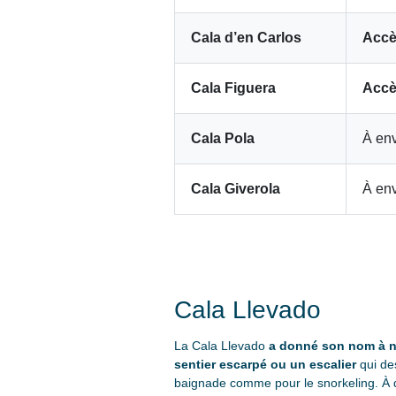
Cala d’en Carlos
Accè
Cala Figuera
Accè
Cala Pola
À env
Cala Giverola
À env
Cala Llevado
La Cala Llevado
a donné son nom à n
sentier escarpé ou un escalier
qui des
baignade comme pour le snorkeling. À q