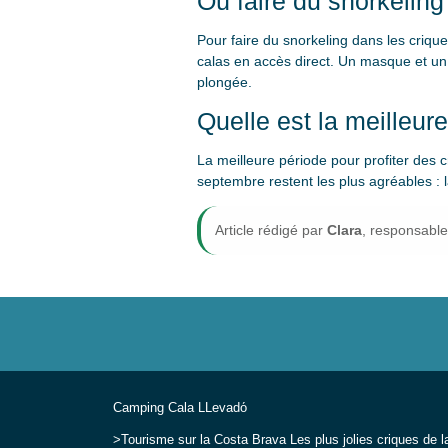
Où faire du snorkeling
Pour faire du snorkeling dans les criqu
calas en accès direct. Un masque et un 
plongée.
Quelle est la meilleure
La meilleure période pour profiter des c
septembre restent les plus agréables : l
Article rédigé par
Clara
, responsabl
Camping Cala LLevadо́
Tourisme sur la Costa Brava
Les plus jolies criques de 