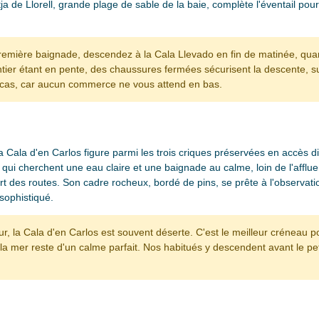
ja de Llorell, grande plage de sable de la baie, complète l'éventail pour
emière baignade, descendez à la Cala Llevado en fin de matinée, quand l
ntier étant en pente, des chaussures fermées sécurisent la descente, s
-cas, car aucun commerce ne vous attend en bas.
a Cala d'en Carlos figure parmi les trois criques préservées en accès d
ux qui cherchent une eau claire et une baignade au calme, loin de l'affl
cart des routes. Son cadre rocheux, bordé de pins, se prête à l'observa
sophistiqué.
ur, la Cala d'en Carlos est souvent déserte. C'est le meilleur créneau p
 la mer reste d'un calme parfait. Nos habitués y descendent avant le pe