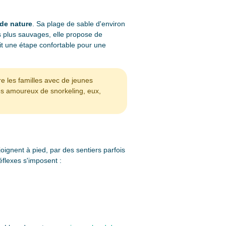
 de nature
. Sa plage de sable d'environ
s plus sauvages, elle propose de
ait une étape confortable pour une
e les familles avec de jeunes
Les amoureux de snorkeling, eux,
oignent à pied, par des sentiers parfois
flexes s'imposent :