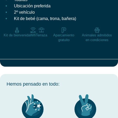
Ubicación preferida
2º vehículo
Kit de bebé (cama, trona, bañera)
Kit de bienvenida
Wifi
Terraza
Aparcamiento
Animales admitidos
gratuito
en condiciones
Hemos pensado en todo: