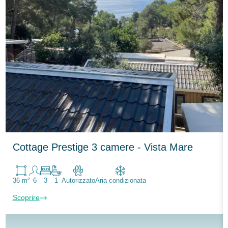
Cottage Prestige 3 camere - Vista Mare
36 m²
6
3
1
Autorizzato
Aria condizionata
Scoprire