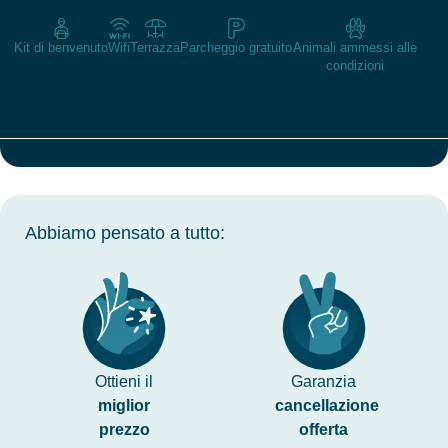
Kit di benvenuto
Wifi
Terrazza
Parcheggio gratuito
Animali ammessi alle
condizioni
Abbiamo pensato a tutto:
Ottieni il
Garanzia
miglior
cancellazione
prezzo
offerta