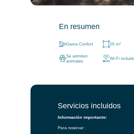
En resumen
Gama Confort
25 m²
Se admiten
Wi-Fi incluid
animales
Servicios incluidos
Información importante:
Para reservar :