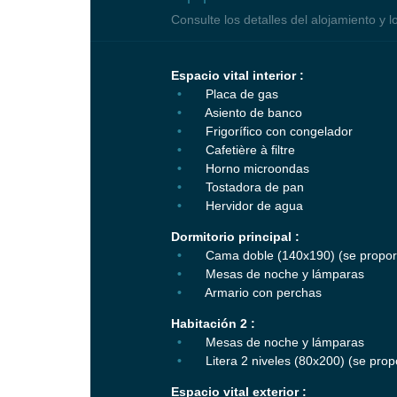
Consulte los detalles del alojamiento y l
Espacio vital interior :
Placa de gas
Asiento de banco
Frigorífico con congelador
Cafetière à filtre
Horno microondas
Tostadora de pan
Hervidor de agua
Dormitorio principal :
Cama doble (140x190) (se proporc
Mesas de noche y lámparas
Armario con perchas
Habitación 2 :
Mesas de noche y lámparas
Litera 2 niveles (80x200) (se pro
Espacio vital exterior :