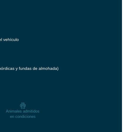
l vehículo
órdicas y fundas de almohada)
Animales admitidos
en condiciones