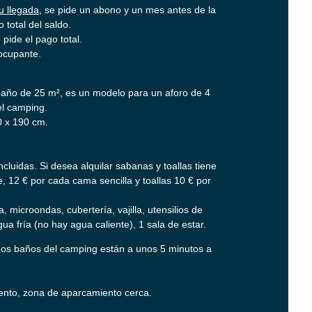
u llegada
, se pide un abono y un mes antes de la
 total del saldo.
e pide el pago total.
ocupante.
 baño de 25 m², es un modelo para un aforo de 4
el camping.
0 x 190 cm.
ncluidas. Si desea alquilar sabanas y toallas tiene
, 12 € por cada cama sencilla y toallas 10 € por
 microondas, cubertería, vajilla, utensilios de
gua fría (no hay agua caliente), 1 sala de estar.
 Los baños del camping están a unos 5 minutos a
iento, zona de aparcamiento cerca.