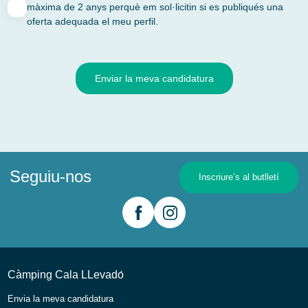
màxima de 2 anys perquè em sol·licitin si es publiqués una
oferta adequada el meu perfil.
Enviar la meva candidatura
Seguiu-nos
Inscriure’s al butlletí
Càmping Cala LLevadо́
Envia la meva candidatura