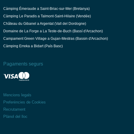
Holandès
Càmping Émeraude a Saint-Briac-sur-Mer (Bretanya)
Càmping Le Paradis a Talmont-Saint-Hilaire (Vendée)
Château du Gibanel a Argentat (Vall del Dordogne)
Domaine de La Forge a La Teste-de-Buch (Bassí d'Arcachon)
Campament Green Village a Gujan-Mestras (Bassin d'Arcachon)
Càmping Erreka a Bidart (País Basc)
Pagaments segurs
Mencions legals
Preferències de Cookies
Recrutament
Plànol del lloc