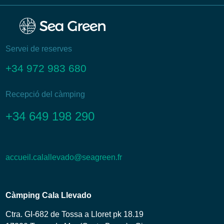
Servei de reserves
+34 972 983 680
Recepció del càmping
+34 649 198 290
accueil.calallevado@seagreen.fr
Càmping Cala Llevado
Ctra. GI-682 de Tossa a Lloret pk 18.19