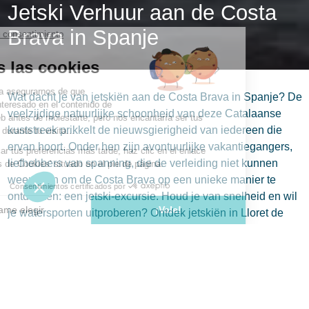
Jetski Verhuur aan de Costa
Brava in Spanje
Wat dacht je van jetskiën aan de Costa Brava in Spanje? De
veelzijdige natuurlijke schoonheid van deze Catalaanse
kuststreek prikkelt de nieuwsgierigheid van iedereen die
ervan hoort. Onder hen zijn avontuurlijke vakantiegangers,
liefhebbers van spanning, die de verleiding niet kunnen
weerstaan om de Costa Brava op een unieke manier te
ontdekken: een jetski-excursie. Houd je van snelheid en wil
je watersporten uitproberen? Ontdek jetskiën in Lloret de
Mar.
Jetski Excursies
Jetskiën is zonder twijfel een van de populairste
watersporten van dit moment. De excursies die worden