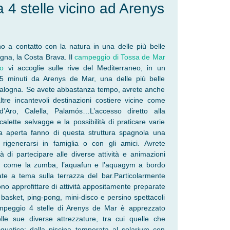
4 stelle vicino ad Arenys
 a contatto con la natura in una delle più belle
agna, la Costa Brava. Il
campeggio di Tossa de Mar
o
vi accoglie sulle rive del Mediterraneo, in un
45 minuti da Arenys de Mar, una delle più belle
Catalogna. Se avete abbastanza tempo, avrete anche
ltre incantevoli destinazioni costiere vicine come
d’Aro, Calella, Palamós…L’accesso diretto alla
calette selvagge e la possibilità di praticare varie
aria aperta fanno di questa struttura spagnola una
 rigenerarsi in famiglia o con gli amici. Avrete
à di partecipare alle diverse attività e animazioni
, come la zumba, l’aquafun e l’aquagym a bordo
ate a tema sulla terrazza del bar.Particolarmente
ono approfittare di attività appositamente preparate
i basket, ping-pong, mini-disco e persino spettacoli
mpeggio 4 stelle di Arenys de Mar è apprezzato
lle sue diverse attrezzature, tra cui quelle che
uatico: dalla piscina temperata al solarium con