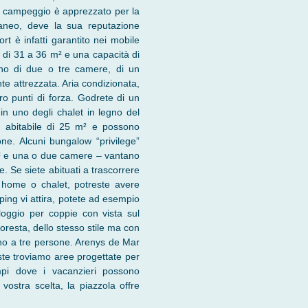
 il campeggio è apprezzato per la
raneo, deve la sua reputazione
rt è infatti garantito nei mobile
 di 31 a 36 m² e una capacità di
ono di due o tre camere, di un
e attrezzata. Aria condizionata,
ro punti di forza. Godrete di un
in uno degli chalet in legno del
ie abitabile di 25 m² e possono
one. Alcuni bungalow “privilege”
 m² e una o due camere – vantano
. Se siete abituati a trascorrere
e home o chalet, potreste avere
ping vi attira, potete ad esempio
loggio per coppie con vista sul
resta, dello stesso stile ma con
ino a tre persone. Arenys de Mar
este troviamo aree progettate per
pi dove i vacanzieri possono
ostra scelta, la piazzola offre