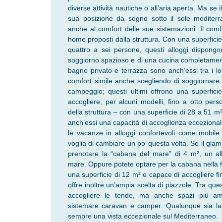
diverse attività nautiche o all’aria aperta. Ma se
sua posizione da sogno sotto il sole mediter
anche al comfort delle sue sistemazioni. Il comfo
home proposti dalla struttura. Con una superficie
quattro a sei persone, questi alloggi dispong
soggiorno spazioso e di una cucina completament
bagno privato e terrazza sono anch’essi tra i lo
comfort simile anche scegliendo di soggiornare 
campeggio; questi ultimi offrono una superfic
accogliere, per alcuni modelli, fino a otto pers
della struttura – con una superficie di 28 a 51
anch’essi una capacità di accoglienza eccezionale
le vacanze in alloggi confortevoli come mobil
voglia di cambiare un po’ questa volta. Se il glam
prenotare la “cabana del mare” di 4 m², un al
mare. Oppure potete optare per la cabana nella fo
una superficie di 12 m² e capace di accogliere f
offre inoltre un’ampia scelta di piazzole. Tra qu
accogliere le tende, ma anche spazi più am
sistemare caravan e camper. Qualunque sia la v
sempre una vista eccezionale sul Mediterraneo.