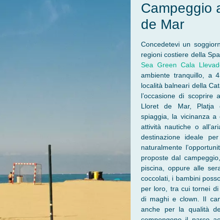
Campeggio a 
de Mar
Concedetevi un soggiorno
regioni costiere della Sp
Sea Green Cala Llevad
ambiente tranquillo, a 
località balneari della 
l’occasione di scoprire a
Lloret de Mar, Platja 
spiaggia, la vicinanza a 
attività nautiche o all’
destinazione ideale per
naturalmente l’opportunit
proposte dal campeggio
piscina, oppure alle ser
coccolati, i bambini poss
per loro, tra cui tornei d
di maghi e clown. Il ca
anche per la qualità de
compongono il parco acq