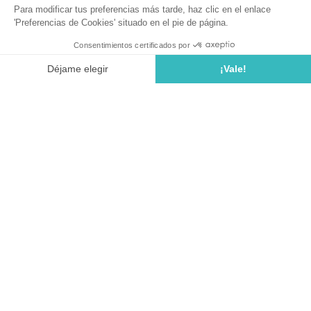
lieu unique vous immerge dans l’âme du
quotidien des
pêcheurs
, entre
traditions séculaires et défis modernes
.
À
50 km de notre
camping 4 étoiles Cala Llevado à
Tossa de Mar
, cette escale culturelle est une pêche aux
souvenirs à essayer en solo, en famille ou entre amis !
En bref : pourquoi le Musée de la Pêche
de Palamós fait-il des vagues ?
Il est installé dans un
ancien entrepôt portuaire
chargé d’histoire
, au cœur du port de Palamós.
Il propose une
exposition permanente immersive
en 5 espaces thématiques.
Son
musée flottant sur la Costa Brava
, avec des
bateaux de pêche traditionnels, est à visiter
impérativement !
Ses
activités sont variées
: visites guidées,
ateliers, dégustations…
Au sein de L’Espai del Peix,
l’école