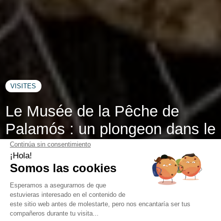
VISITES
Le Musée de la Pêche de
Palamós : un plongeon dans le
patrimoine maritime
Le
Musée de la Pêche de Palamós
vous embarque dans
un voyage au fil des flots, où histoire et passion se mêlent
comme les mailles d’un filet. Niché sur la
Costa Brava
, ce