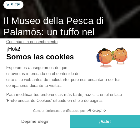
VISITE
Il Museo della Pesca di
Palamós: un tuffo nel
patrimonio marittimo
Il
Museo della Pesca di Palamós
vi porta in un viaggio tra
le onde, dove storia e passione si intrecciano come le
maglie di una rete. Situato sulla Costa Brava, questo luogo
unico vi immerge nella vita
quotidiana dei pescatori, tra
tradizioni secolari e sfide moderne. A soli 50 km dal
nostro
camping 4 stelle Cala Llevado a Tossa de Mar
,
questa tappa culturale è un vero bottino di ricordi da vivere
da soli, in famiglia o con gli amici!