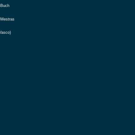
-Buch
-Mestras
Vasco)