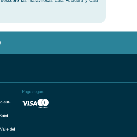
y descubre las maravillosas Cala Futadera y Cala
Pago seguro
c-sur-
aint-
Valle del