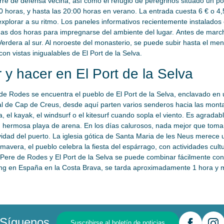
orre de defensa vecina, así como el refugio de peregrinos situado un po
0 horas, y hasta las 20:00 horas en verano. La entrada cuesta 6 € o 4,
explorar a su ritmo. Los paneles informativos recientemente instalado
nas dos horas para impregnarse del ambiente del lugar. Antes de marc
 Verdera al sur. Al noroeste del monasterio, se puede subir hasta el me
 vistas inigualables de El Port de la Selva.
 y hacer en El Port de la Selva
 de Rodes se encuentra el pueblo de El Port de la Selva, enclavado en
al de Cap de Creus, desde aquí parten varios senderos hacia las monta
, el kayak, el windsurf o el kitesurf cuando sopla el viento. Es agradab
n su hermosa playa de arena. En los días calurosos, nada mejor que tom
vidad del puerto. La iglesia gótica de Santa Maria de les Neus merece 
mavera, el pueblo celebra la fiesta del espárrago, con actividades cul
nt Pere de Rodes y El Port de la Selva se puede combinar fácilmente co
ng en España en la Costa Brava, se tarda aproximadamente 1 hora y m
Síguenos
Suscribirse al boletín de noticias