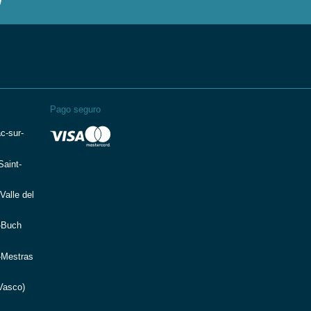
Pago seguro
c-sur-
aint-
Valle del
-Buch
-Mestras
Vasco)