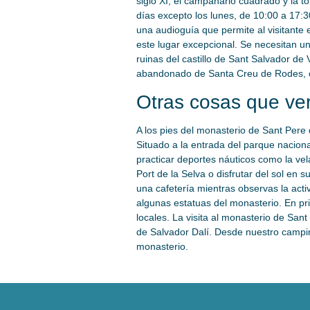
siglo XI, el campanario cuadrado y la t
días excepto los lunes, de 10:00 a 17:3
una audioguía que permite al visitante 
este lugar excepcional. Se necesitan u
ruinas del castillo de Sant Salvador de
abandonado de Santa Creu de Rodes, con
Otras cosas que ver
A los pies del monasterio de Sant Pere
Situado a la entrada del parque nacion
practicar deportes náuticos como la vela
Port de la Selva o disfrutar del sol e
una cafetería mientras observas la acti
algunas estatuas del monasterio. En pri
locales. La visita al monasterio de Sa
de Salvador Dalí. Desde nuestro campi
monasterio.