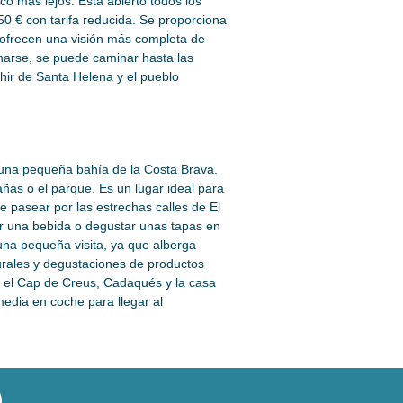
co más lejos. Está abierto todos los
50 € con tarifa reducida. Se proporciona
s ofrecen una visión más completa de
harse, se puede caminar hasta las
nhir de Santa Helena y el pueblo
 una pequeña bahía de la Costa Brava.
ñas o el parque. Es un lugar ideal para
le pasear por las estrechas calles de El
ar una bebida o degustar unas tapas en
una pequeña visita, ya que alberga
turales y degustaciones de productos
n el Cap de Creus, Cadaqués y la casa
edia en coche para llegar al