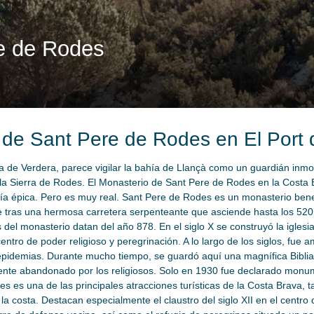
e de Rodes
o de Sant Pere de Rodes en El Port 
a de Verdera, parece vigilar la bahía de Llançà como un guardián inm
 la Sierra de Rodes. El Monasterio de Sant Pere de Rodes en la Costa 
sía épica. Pero es muy real. Sant Pere de Rodes es un monasterio bened
tras una hermosa carretera serpenteante que asciende hasta los 520 m
del monasterio datan del año 878. En el siglo X se construyó la iglesia
ntro de poder religioso y peregrinación. A lo largo de los siglos, fue
 epidemias. Durante mucho tiempo, se guardó aquí una magnífica Biblia
mente abandonado por los religiosos. Solo en 1930 fue declarado monu
s es una de las principales atracciones turísticas de la Costa Brava, t
a costa. Destacan especialmente el claustro del siglo XII en el centro 