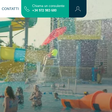
Chiama un consulente
CONTATTI
Mappa
+34 972 983 680