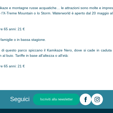
amikaze e montagne russe acquatiche… le attrazioni sono molte e impres
me l’X-Treme Mountain o lo Storm. Waterworld è aperto dal 20 maggio al 
re 65 anni: 21 €
r famiglie o in bassa stagione.
ti di questo parco spiccano il Kamikaze Nero, dove si cade in caduta 
 buio. Tariffe in base all’altezza o all’età:
re 65 anni: 21 €
Seguici
Iscriviti alla newsletter