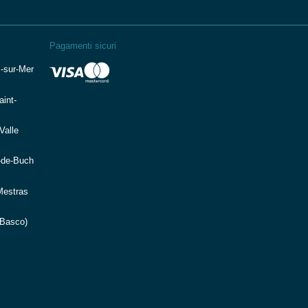
Pagamenti sicuri
-sur-Mer
int-
Valle
-de-Buch
Mestras
 Basco)