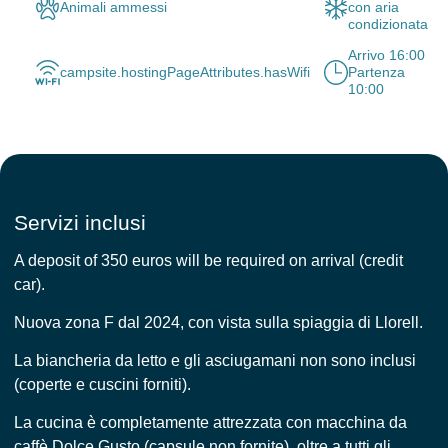
Animali ammessi
con aria
condizionata
Arrivo 16:00
campsite.hostingPageAttributes.hasWifi
Partenza
10:00
Servizi inclusi
A deposit of 350 euros will be required on arrival (credit
car).
Nuova zona F dal 2024, con vista sulla spiaggia di Llorell.
La biancheria da letto e gli asciugamani non sono inclusi
(coperte e cuscini forniti).
La cucina è completamente attrezzata con macchina da
caffè Dolce Gusto (capsule non fornite), oltre a tutti gli