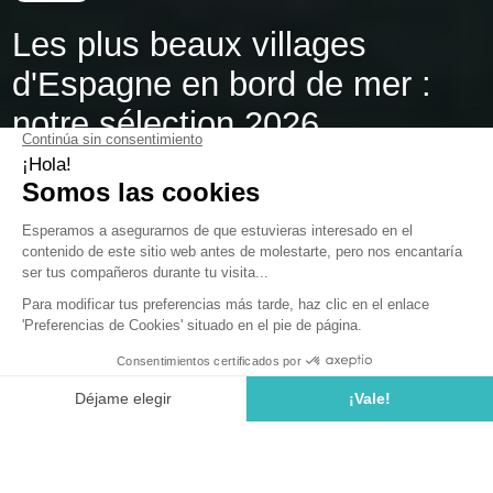
Les plus beaux villages
d'Espagne en bord de mer :
notre sélection 2026
Bienvenue sur la côte de
Gérone
. Ici, l'odeur des pins se
mêle au sel de la
Méditerranée
et le bruit des vagues
remplace enfin vos notifications. Vous fuyez le béton ? Vous
cherchez l'authenticité ? Nous avons sélectionné les spots
les plus intéressants à découvrir pendant votre séjour dans
notre
camping d'Espagne
. Voici notre top 6 des
plus beaux
villages d'Espagne en bord de mer
.
Les meilleurs villages d'Espagne en bord
de mer en bref