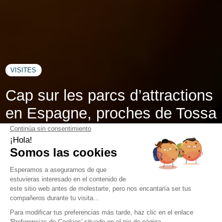
VISITES
Cap sur les parcs d’attractions
en Espagne, proches de Tossa
de Mar
Entre deux baignades en Méditerranée, pourquoi ne pas
piquer une tête... dans l'univers décalé des
parcs
d’attractions en Espagne
? Vous avez probablement déjà
entendu parler de
PortAventura
sur la
Costa Dorada
ou
encore du
Warner Park à Madrid
. Mais savez-vous que la