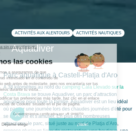
ACTIVITÉS AUX ALENTOURS
ACTIVITÉS NAUTIQUES
Aquadiver
Parc aquatique à Castell-Platja d'Aro
A 38 kilomètres au nord du
camping Cala Llevado sur la
Costa Brava
se trouve Aquadiver, un parc d'attraction
aquatique pour toute la famille. Aquadiver est un lieu idéal
où passer une journée lors des chaudes journées d'été pour
se rafraîchir et s'amuser. En plus des nombreuses
attractions, le parc, situé juste au nord de Platja d'Aro,
propose plusieurs lieux de restauration, une boutique, une