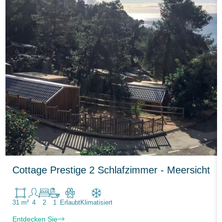
Cottage Prestige 2 Schlafzimmer - Meersicht
31 m²
4
2
1
Erlaubt
Klimatisiert
Entdecken Sie