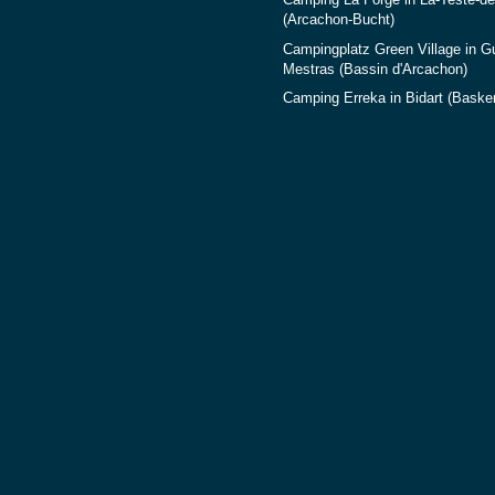
Camping La Forge in La-Teste-d
(Arcachon-Bucht)
Campingplatz Green Village in G
Mestras (Bassin d'Arcachon)
Camping Erreka in Bidart (Baske