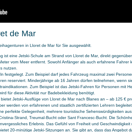
oret de Mar
leihagenturen in Lloret de Mar für Sie ausgewählt.
ng ist eine Jetski-Schule am Strand von Lloret de Mar, direkt gegenübe
Meter vom Meer entfernt. Sowohl Anfänger als auch erfahrene Fahrer k
s nutzen.
n festgelegt. Zum Beispiel darf jedes Fahrzeug maximal zwei Personen
hren reserviert. Minderjährige ab 16 Jahren dürfen teilnehmen, wenn sie 
ntraindikationen. Zum Beispiel ist das Jetski-Fahren für Personen mit
ird für diese Aktivität nur Badebekleidung benötigt.
 bietet Jetski-Ausflüge von Lloret de Mar nach Blanes an – ab 125 € p
er werden von erfahrenen und staatlich zertifizierten Lehrern begleitet
eine perfekte Gelegenheit, mehrere touristische Sehenswürdigkeiten au
ristina-Strand, Treumal-Bucht oder Sant Francesc-Bucht. Die Schönhei
n unvergessliches Erlebnis. Das Gefühl von Freiheit und Geschwindigkei
ietet 20-minütige Jetski-Sitzungen an. Sie gibt an, dass das Angebot 