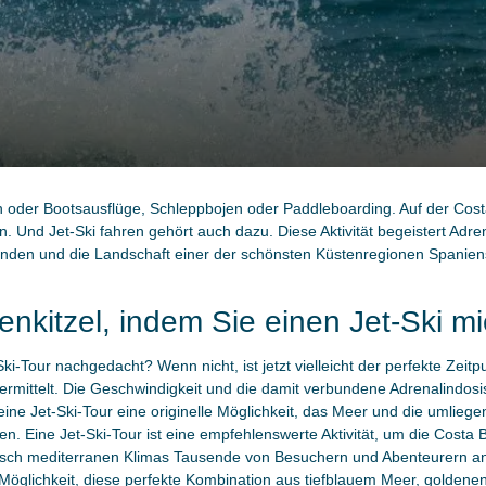
 oder Bootsausflüge, Schleppbojen oder Paddleboarding. Auf der Costa
n. Und Jet-Ski fahren gehört auch dazu. Diese Aktivität begeistert Adrena
kunden und die Landschaft einer der schönsten Küstenregionen Spanien
enkitzel, indem Sie einen Jet-Ski m
-Tour nachgedacht? Wenn nicht, ist jetzt vielleicht der perfekte Zeitpun
 vermittelt. Die Geschwindigkeit und die damit verbundene Adrenalindo
 eine Jet-Ski-Tour eine originelle Möglichkeit, das Meer und die umlie
. Eine Jet-Ski-Tour ist eine empfehlenswerte Aktivität, um die Costa B
ypisch mediterranen Klimas Tausende von Besuchern und Abenteurern an
e Möglichkeit, diese perfekte Kombination aus tiefblauem Meer, golde