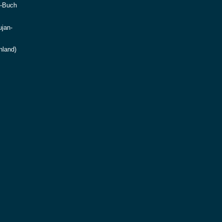
e-Buch
ujan-
nland)