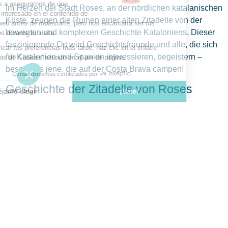
Im Herzen der Stadt Roses, an der nördlichen katalanischen
Küste, zeugen die Ruinen einer alten Zitadelle von der
bewegten und komplexen Geschichte Kataloniens. Dieser
faszinierende Ort wird Geschichtsfreunde und alle, die sich
für Katalonien und Spanien interessieren, begeistern –
besonders jene, die auf der Costa Brava campen!
Geschichte der Zitadelle von Roses
Die heutige Zitadelle ist eine militärische
Befestigungsanlage, die um 1543 im Auftrag von Kaiser Karl
V. errichtet wurde. Doch sie wurde auf Ruinen erbaut, die
2.500 Jahre Stadtgeschichte erzählen. Zuerst gibt es
Spuren eines griechischen Handelsplatzes aus dem 4.
Jahrhundert v. Chr. namens Rhode, der sich zu einer kleinen
Stadt entwickelte. Die Stadt wurde im 3. Jahrhundert von
den Römern erobert, später von den Westgoten, Arabern
und Franken besetzt. 960 wurde das Benediktinerkloster
Santa Maria auf diesen Ruinen gegründet und zu einer