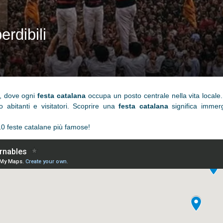
rdibili
, dove ogni
festa catalana
occupa un posto centrale nella vita locale.
abitanti e visitatori. Scoprire una
festa catalana
significa immerge
10 feste catalane più famose!