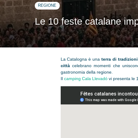
REGIONE
Le 10 feste catalane impe
La Catalogna è una
terra di tradizioni
città
celebrano momenti che uniscono 
gastronomia della regione.
Il
camping Cala Llevadó
vi presenta le 