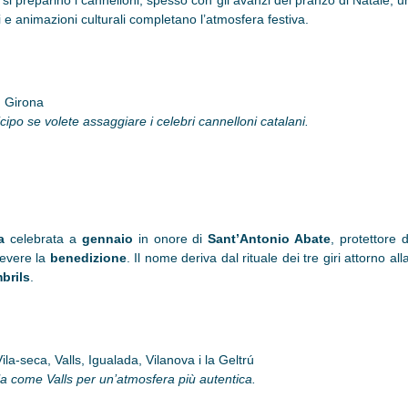
he si preparino i cannelloni, spesso con gli avanzi del pranzo di Natale, 
 e animazioni culturali completano l’atmosfera festiva.
, Girona
ticipo se volete assaggiare i celebri cannelloni catalani.
na
celebrata a
gennaio
in onore di
Sant’Antonio Abate
, protettore 
icevere la
benedizione
. Il nome deriva dal rituale dei tre giri attorno al
mbrils
.
ila-seca, Valls, Igualada, Vilanova i la Geltrú
ola come Valls per un’atmosfera più autentica.