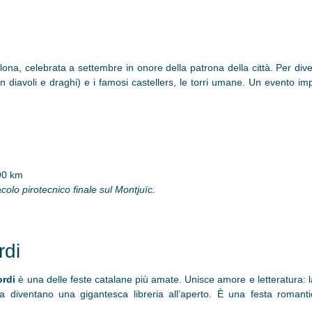
lona, celebrata a settembre in onore della patrona della città. Per divers
con diavoli e draghi) e i famosi castellers, le torri umane. Un evento i
 90 km
colo pirotecnico finale sul Montjuïc.
rdi
ordi
è una delle feste catalane più amate. Unisce amore e letteratura: l
diventano una gigantesca libreria all’aperto. È una festa romantic