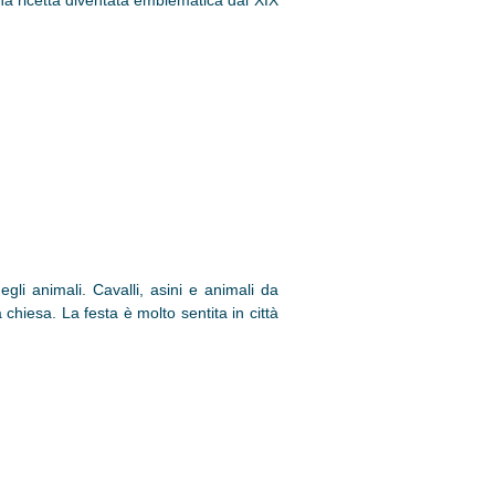
una ricetta diventata emblematica dal XIX
degli animali. Cavalli, asini e animali da
la chiesa. La festa è molto sentita in città