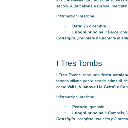
alla convivialità. La tradizione vuole c
secolo. A Barcellona e Girona, mercatini
Informazioni pratiche
Data
: 26 dicembre
Luoghi principali
: Barcellona
Consiglio
: prenotate il ristorante in an
I Tres Tombs
I Tres Tombs sono una
festa catala
fattoria sfilano per le strade prima di r
come
Valls, Vilanova i la Geltrú e Ca
Informazioni pratiche
Periodo
: gennaio
Luoghi principali
: Cambrils, V
Consiglio
: scegliete una città più picc